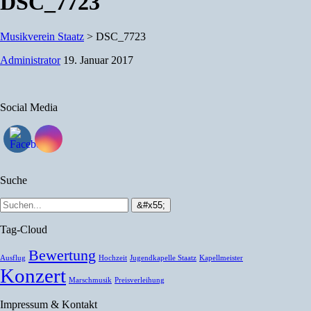
DSC_7723
Musikverein Staatz
>
DSC_7723
Administrator
19. Januar 2017
Social Media
Suche
Tag-Cloud
Bewertung
Ausflug
Hochzeit
Jugendkapelle Staatz
Kapellmeister
Konzert
Marschmusik
Preisverleihung
Impressum & Kontakt