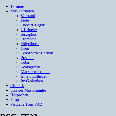
Termine
Musiker/innen
Vorstand
Flöte
Oboe & Fagott
Klarinette
Saxophon
Trompete
Flügelhorn
Horn
Tenorhorn / Bariton
Posaune
Tuba
Schlagwerk
Marketenderinnen
Ehrenmitglieder
Im Gedenken
Chronik
Staatzer Musikfamilie
Hörproben
Shop
Virtuelle Tour VAZ