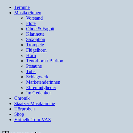
Termine
Musiker/innen
Vorstand
Flöte
Oboe & Fagott
Klarinette
Saxophon
Trompete
Flügelhorn
Horn
Tenorhorn / Bariton
Posaune
Tuba
Schlagwerk
Marketenderinnen
Ehrenmitglieder
Im Gedenken
Chronik
Staatzer Musikfamilie
Hörproben
Shop
Virtuelle Tour VAZ