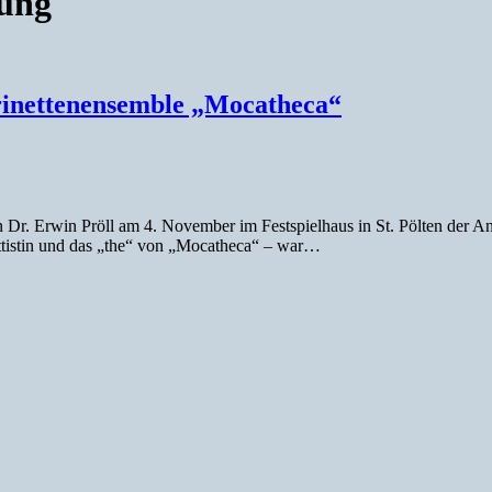
hung
rinettenensemble „Mocatheca“
 Erwin Pröll am 4. November im Festspielhaus in St. Pölten der Aner
ttistin und das „the“ von „Mocatheca“ – war…