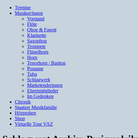
Termine
Musiker/innen
Vorstand
Flöte
Oboe & Fagott
Klarinette
Saxophon
Trompete
Flügelhorn
Horn
Tenorhorn / Bariton
Posaune
Tuba
Schlagwerk
Marketenderinnen
Ehrenmitglieder
Im Gedenken
Chronik
Staatzer Musikfamilie
Hörproben
Shop
Virtuelle Tour VAZ