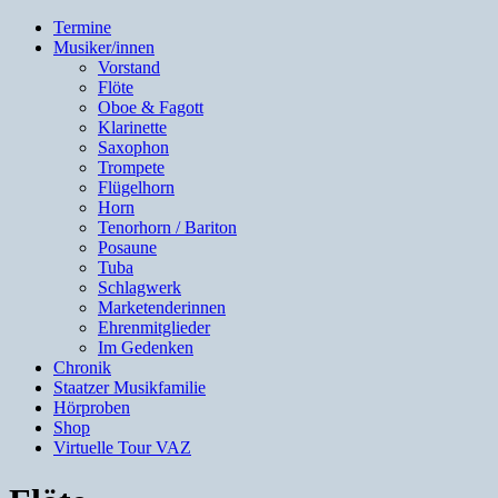
Termine
Musiker/innen
Vorstand
Flöte
Oboe & Fagott
Klarinette
Saxophon
Trompete
Flügelhorn
Horn
Tenorhorn / Bariton
Posaune
Tuba
Schlagwerk
Marketenderinnen
Ehrenmitglieder
Im Gedenken
Chronik
Staatzer Musikfamilie
Hörproben
Shop
Virtuelle Tour VAZ