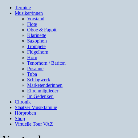
Termine
Musiker/innen
Vorstand
Flöte
Oboe & Fagott
Klarinette
Saxophon
Trompete
Flügelhorn
Horn
Tenorhorn / Bariton
Posaune
Tuba
Schlagwerk
Marketenderinnen
Ehrenmitglieder
Im Gedenken
Chronik
Staatzer Musikfamilie
Hörproben
Shop
Virtuelle Tour VAZ