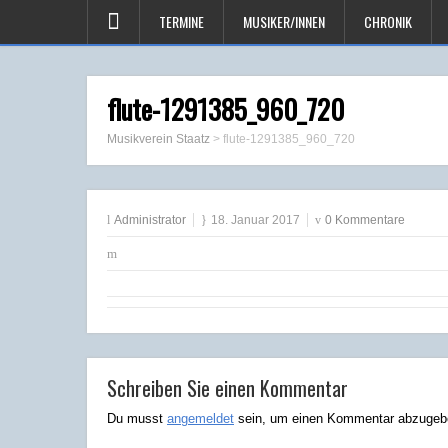
TERMINE
MUSIKER/INNEN
CHRONIK
flute-1291385_960_720
Musikverein Staatz
>
flute-1291385_960_720
Administrator
18. Januar 2017
0 Kommentare
Schreiben Sie einen Kommentar
Du musst
angemeldet
sein, um einen Kommentar abzugeb